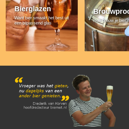
Bierglazen
Brouwpro
Want bier smaakt het best uit
Hoe brouw je bier?
een bijpassend glas