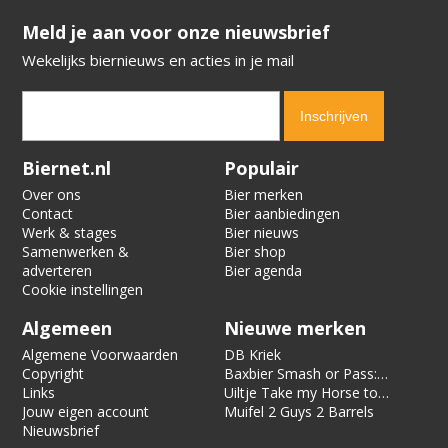
​​​​​​​Meld je aan voor onze nieuwsbrief
Wekelijks biernieuws en acties in je mail
Verification code:
5702
Biernet.nl
Populair
Over ons
Bier merken
Contact
Bier aanbiedingen
Werk & stages
Bier nieuws
Samenwerken &
Bier shop
adverteren
Bier agenda
Cookie instellingen
Algemeen
Nieuwe merken
Algemene Voorwaarden
DB Kriek
Copyright
Baxbier Smash or Pass:
Links
Strata
Uiltje Take my Horse to
Jouw eigen account
the Hotel Room
Muifel 2 Guys 2 Barrels
Nieuwsbrief