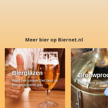
Meer bier op Biernet.nl
Bierglazen
Brouwpro
Want bier smaakt het best uit
Hoe brouw je bier?
een bijpassend glas