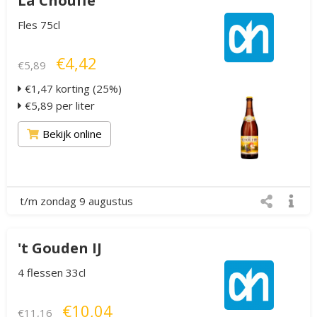
La Chouffe
Fles 75cl
€4,42
€5,89
€1,47 korting (25%)
€5,89 per liter
Bekijk online
t/m zondag 9 augustus
't Gouden IJ
4 flessen 33cl
€10,04
€11,16