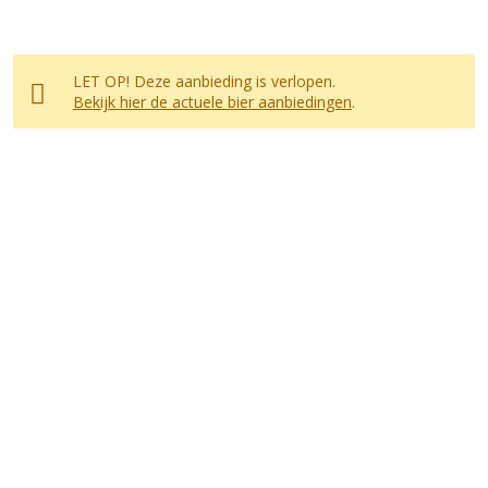
LET OP! Deze aanbieding is verlopen.
Bekijk hier de actuele bier aanbiedingen
.