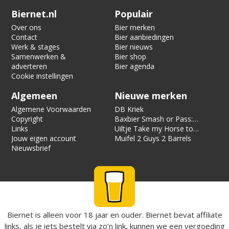
Verification code:
8044
Biernet.nl
Populair
Over ons
Bier merken
Contact
Bier aanbiedingen
Werk & stages
Bier nieuws
Samenwerken &
Bier shop
adverteren
Bier agenda
Cookie instellingen
Algemeen
Nieuwe merken
Algemene Voorwaarden
DB Kriek
Copyright
Baxbier Smash or Pass:
Links
Strata
Uiltje Take my Horse to
Jouw eigen account
the Hotel Room
Muifel 2 Guys 2 Barrels
Nieuwsbrief
Biernet is alleen voor 18 jaar en ouder. Biernet bevat affiliate
links, als je iets bestelt via zo’n link, kunnen we een vergoeding