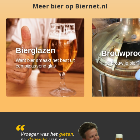
Meer bier op Biernet.nl
Bierglazen
Brouwpro
Want bier smaakt het best uit
Hoe brouw je bier?
een bijpassend glas