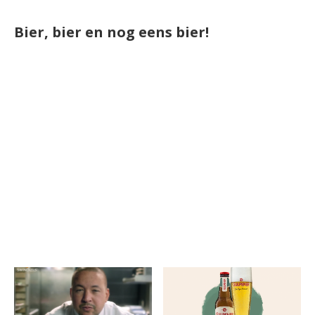
Bier, bier en nog eens bier!