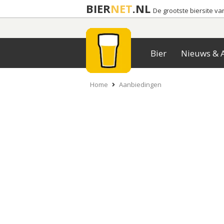
BIER
NET
.NL
De grootste biersite v
Bier
Nieuws & A
Home
Aanbiedingen