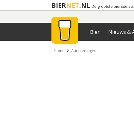
BIER
NET
.NL
De grootste biersite v
Bier
Nieuws & A
Home
Aanbiedingen