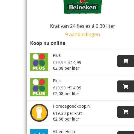
Krat van 24 flesjes á 0,30 liter
9 aanbiedingen
Koop nu online
Plus
€19,99
€14,99
€2,08 per liter
Plus
€19,99
€14,99
€2,08 per liter
Horecagoedkoop.nl
€19,30 per krat
€2,68 per liter
Albert Heijn