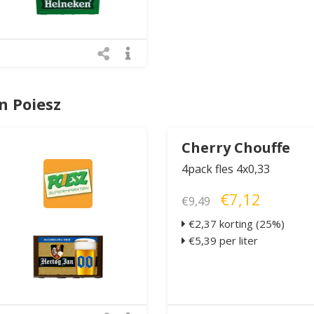
n Poiesz
Cherry Chouffe
4pack fles 4x0,33
€7,12
€9,49
€2,37 korting (25%)
€5,39 per liter