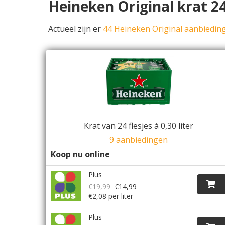
Heineken Original krat 2
Actueel zijn er
44 Heineken Original aanbiedin
Krat van 24 flesjes á 0,30 liter
9 aanbiedingen
Koop nu online
Plus
€19,99
€14,99
€2,08 per liter
Plus