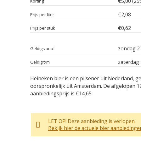
€5,00 (25
Korting
€2,08
Prijs per liter
€0,62
Prijs per stuk
zondag 2
Geldig vanaf
zaterdag 
Geldig t/m
Heineken bier is een pilsener uit Nederland, 
oorspronkelijk uit Amsterdam. De afgelopen 1
aanbiedingsprijs is €14,65.
LET OP! Deze aanbieding is verlopen.
Bekijk hier de actuele bier aanbiedinge