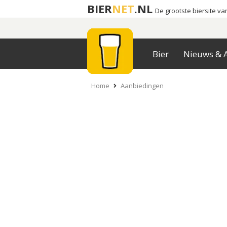
BIER
NET
.NL
De grootste biersite v
Bier
Nieuws & A
Home
Aanbiedingen