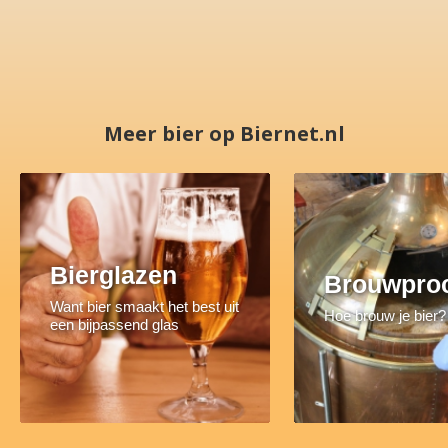
Meer bier op Biernet.nl
Bierglazen
Brouwpro
Want bier smaakt het best uit
Hoe brouw je bier?
een bijpassend glas