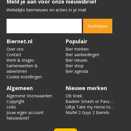
​​​​​​​Meld je aan voor onze nieuwsbrief
Wekelijks biernieuws en acties in je mail
Verification code:
8735
Biernet.nl
Populair
Over ons
Bier merken
Contact
Bier aanbiedingen
Werk & stages
Bier nieuws
Samenwerken &
Bier shop
adverteren
Bier agenda
Cookie instellingen
Algemeen
Nieuwe merken
Algemene Voorwaarden
DB Kriek
Copyright
Baxbier Smash or Pass:
Links
Strata
Uiltje Take my Horse to
Jouw eigen account
the Hotel Room
Muifel 2 Guys 2 Barrels
Nieuwsbrief