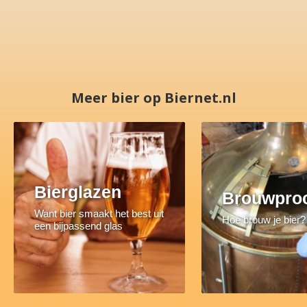
Meer bier op Biernet.nl
Bierglazen
Brouwpro
Want bier smaakt het best uit
Hoe brouw je bier?
een bijpassend glas