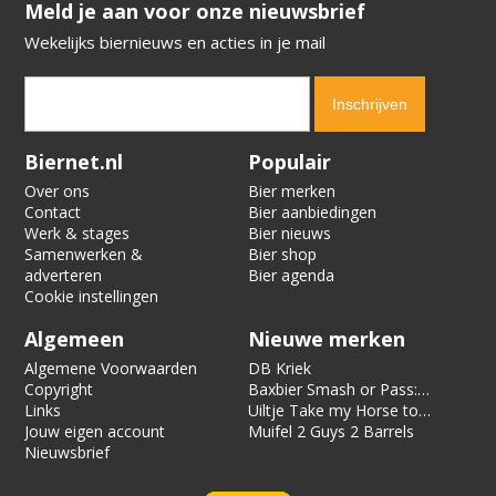
​​​​​​​Meld je aan voor onze nieuwsbrief
Wekelijks biernieuws en acties in je mail
Verification code:
5533
Biernet.nl
Populair
Over ons
Bier merken
Contact
Bier aanbiedingen
Werk & stages
Bier nieuws
Samenwerken &
Bier shop
adverteren
Bier agenda
Cookie instellingen
Algemeen
Nieuwe merken
Algemene Voorwaarden
DB Kriek
Copyright
Baxbier Smash or Pass:
Links
Strata
Uiltje Take my Horse to
Jouw eigen account
the Hotel Room
Muifel 2 Guys 2 Barrels
Nieuwsbrief