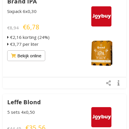
Brand IPA
Sixpack 6x0,30
€6,78
€8,94
€2,16 korting (24%)
€3,77 per liter
Bekijk online
Leffe Blond
5 sets 4x0,50
€35,56
€44,45