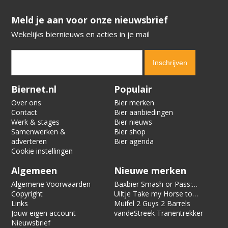
​​​​​​​Meld je aan voor onze nieuwsbrief
Wekelijks biernieuws en acties in je mail
Verification code:
4333
Biernet.nl
Populair
Over ons
Bier merken
Contact
Bier aanbiedingen
Werk & stages
Bier nieuws
Samenwerken &
Bier shop
adverteren
Bier agenda
Cookie instellingen
Algemeen
Nieuwe merken
Algemene Voorwaarden
Baxbier Smash or Pass:
Copyright
Strata
Uiltje Take my Horse to
Links
the Hotel Room
Muifel 2 Guys 2 Barrels
Jouw eigen account
vandeStreek Tranentrekker
Nieuwsbrief