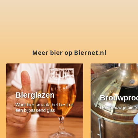
Meer bier op Biernet.nl
Bierglazen
Brouwpro
Want bier smaakt het best uit
Hoe brouw je bier?
een bijpassend glas