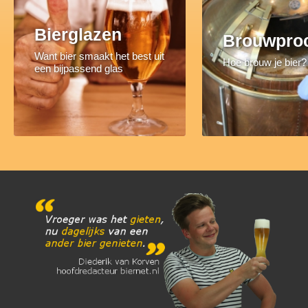
Bierglazen
Brouwpro
Want bier smaakt het best uit
Hoe brouw je bier?
een bijpassend glas