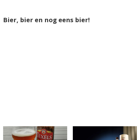
Bier, bier en nog eens bier!