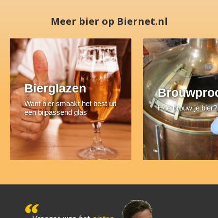
Meer bier op Biernet.nl
Bierglazen
Brouwpro
Want bier smaakt het best uit
Hoe brouw je bier?
een bijpassend glas