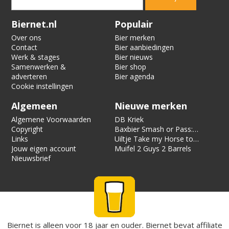
Verification code:
4479
Biernet.nl
Populair
Over ons
Bier merken
Contact
Bier aanbiedingen
Werk & stages
Bier nieuws
Samenwerken &
Bier shop
adverteren
Bier agenda
Cookie instellingen
Algemeen
Nieuwe merken
Algemene Voorwaarden
DB Kriek
Copyright
Baxbier Smash or Pass:
Links
Strata
Uiltje Take my Horse to
Jouw eigen account
the Hotel Room
Muifel 2 Guys 2 Barrels
Nieuwsbrief
Biernet is alleen voor 18 jaar en ouder. Biernet bevat affiliate