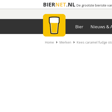
BIER
NET
.NL
De grootste biersite v
Bier
Nieuws & A
Home
Merken
Kees caramel fudge st