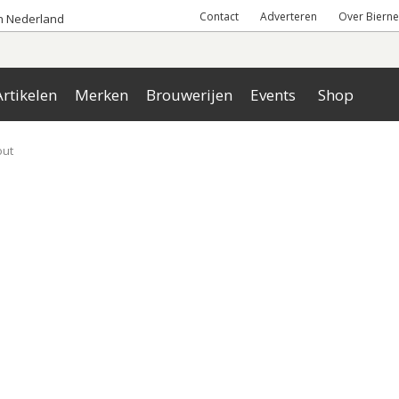
Contact
Adverteren
Over Bierne
an Nederland
rtikelen
Merken
Brouwerijen
Events
Shop
out