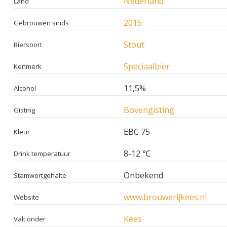
Nederland
Land
2015
Gebrouwen sinds
Stout
Biersoort
Speciaalbier
Kenmerk
11,5%
Alcohol
Bovengisting
Gisting
EBC 75
Kleur
8-12 ℃
Drink temperatuur
Onbekend
Stamwortgehalte
www.brouwerijkees.nl
Website
Kees
Valt onder