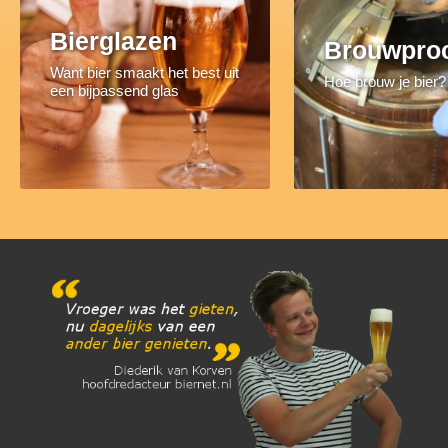
Bierglazen
Brouwpro
Want bier smaakt het best uit
Hoe brouw je bier?
een bijpassend glas