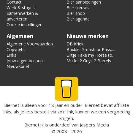
Contact
Bier aanbiedingen
Werk & stages
Bier nieuws
Samenwerken &
Bier shop
adverteren
Bier agenda
Cookie instellingen
Algemeen
Nieuwe merken
Algemene Voorwaarden
DB Kriek
Copyright
Baxbier Smash or Pass:
Links
Strata
Uiltje Take my Horse to
Jouw eigen account
the Hotel Room
Muifel 2 Guys 2 Barrels
Nieuwsbrief
Biernet is alleen voor 18 jaar en ouder. Biernet bevat affiliate
links, als je iets bestelt via zo’n link, kunnen we een vergoeding
krijgen.
Biernet.nl
is onderdeel van
Jaspers Media
© 2008 - 2026