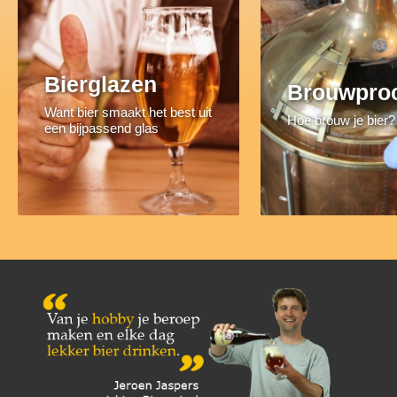
Bierglazen
Brouwpro
Want bier smaakt het best uit
Hoe brouw je bier?
een bijpassend glas