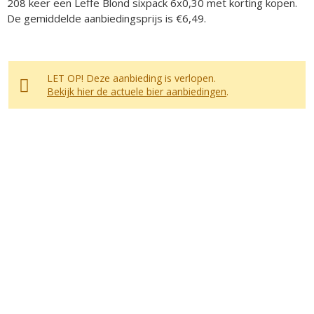
208 keer een Leffe Blond sixpack 6x0,30 met korting kopen.
De gemiddelde aanbiedingsprijs is €6,49.
LET OP! Deze aanbieding is verlopen.
Bekijk hier de actuele bier aanbiedingen
.