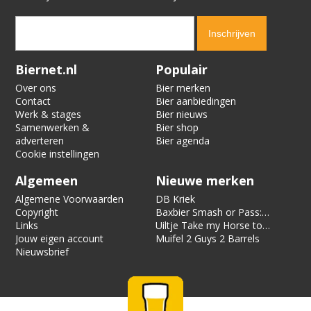
Verification code:
6305
Biernet.nl
Populair
Over ons
Bier merken
Contact
Bier aanbiedingen
Werk & stages
Bier nieuws
Samenwerken &
Bier shop
adverteren
Bier agenda
Cookie instellingen
Algemeen
Nieuwe merken
Algemene Voorwaarden
DB Kriek
Copyright
Baxbier Smash or Pass:
Links
Strata
Uiltje Take my Horse to
Jouw eigen account
the Hotel Room
Muifel 2 Guys 2 Barrels
Nieuwsbrief