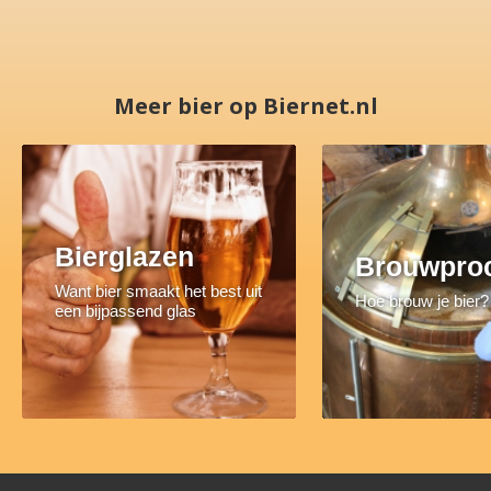
Meer bier op Biernet.nl
Bierglazen
Brouwpro
Want bier smaakt het best uit
Hoe brouw je bier?
een bijpassend glas