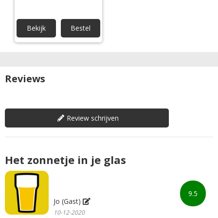
Bekijk
Bestel
Reviews
Review schrijven
Het zonnetje in je glas
9.5
Jo (Gast)
10-12-2020