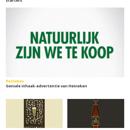
starters
Reclames
Geniale inhaak-advertentie van Heineken