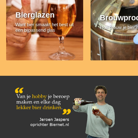
Bierglazen
Brouwpro
Want bier smaakt het best uit
Hoe brouw je bier?
een bijpassend glas