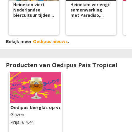
Heineken viert
Heineken verlengt
D
Nederlandse
samenwerking
d
biercultuur tijdens
met Paradiso,
br
Bierweek 2026
Oedipus brouwt
bi
bier
s
Bekijk meer
Oedipus nieuws
.
Producten van Oedipus Pais Tropical
Oedipus bierglas op voet
Glazen
Prijs: € 4,41