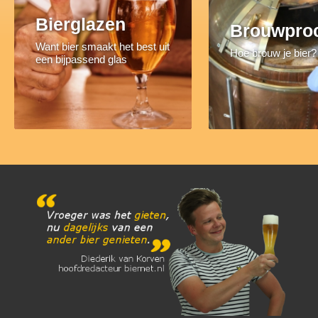
Bierglazen
Brouwpro
Want bier smaakt het best uit
Hoe brouw je bier?
een bijpassend glas