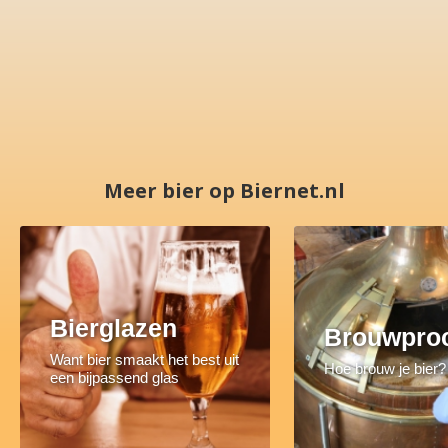
Meer bier op Biernet.nl
Bierglazen
Brouwpro
Want bier smaakt het best uit
Hoe brouw je bier?
een bijpassend glas