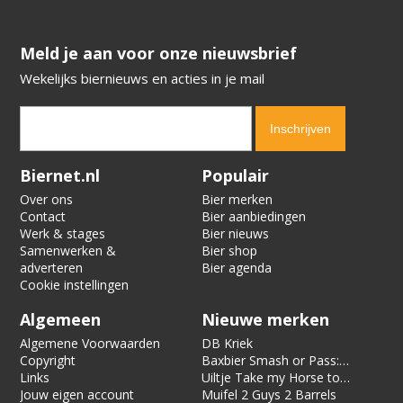
​​​​​​​Meld je aan voor onze nieuwsbrief
Wekelijks biernieuws en acties in je mail
Verification code:
3245
Biernet.nl
Populair
Over ons
Bier merken
Contact
Bier aanbiedingen
Werk & stages
Bier nieuws
Samenwerken &
Bier shop
adverteren
Bier agenda
Cookie instellingen
Algemeen
Nieuwe merken
Algemene Voorwaarden
DB Kriek
Copyright
Baxbier Smash or Pass:
Links
Strata
Uiltje Take my Horse to
Jouw eigen account
the Hotel Room
Muifel 2 Guys 2 Barrels