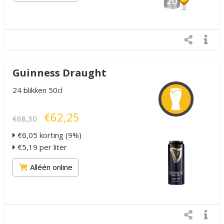
Guinness Draught
24 blikken 50cl
€62,25
€68,30
€6,05 korting (9%)
€5,19 per liter
Alléén online