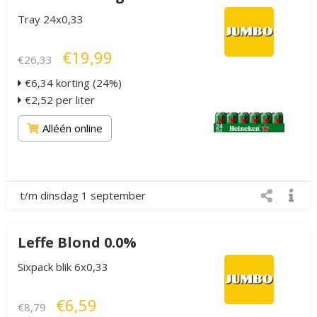
Tray 24x0,33
€19,99
€26,33
€6,34 korting (24%)
€2,52 per liter
Alléén online
t/m dinsdag 1 september
Leffe Blond 0.0%
Sixpack blik 6x0,33
€6,59
€8,79