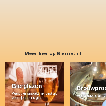
Meer bier op Biernet.nl
Bierglazen
Brouwpro
Want bier smaakt het best uit
Hoe brouw je bier?
een bijpassend glas