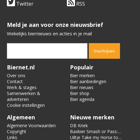
Twitter
RSS
​​​​​​​Meld je aan voor onze nieuwsbrief
Wekelijks biernieuws en acties in je mail
Verification code:
9591
Biernet.nl
Populair
Over ons
Bier merken
Contact
Bier aanbiedingen
Werk & stages
Bier nieuws
Samenwerken &
Bier shop
adverteren
Bier agenda
Cookie instellingen
Algemeen
Nieuwe merken
Algemene Voorwaarden
DB Kriek
Copyright
Baxbier Smash or Pass:
Links
Strata
Uiltje Take my Horse to