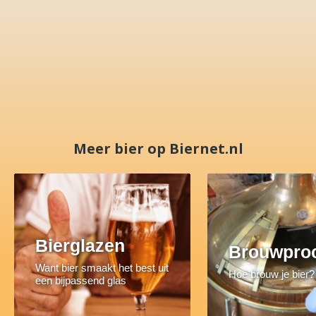
Meer bier op Biernet.nl
Bierglazen
Brouwpro
Want bier smaakt het best uit
Hoe brouw je bier?
een bijpassend glas