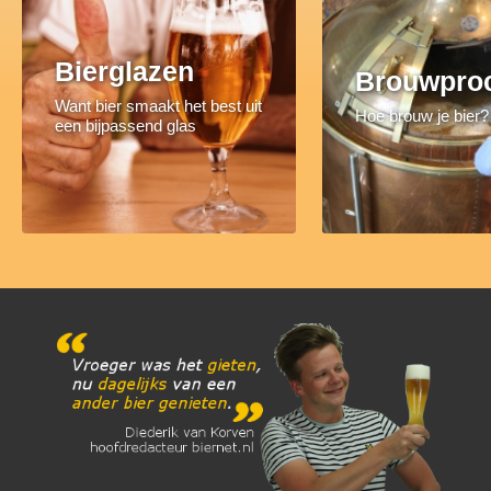
Bierglazen
Brouwpro
Want bier smaakt het best uit
Hoe brouw je bier?
een bijpassend glas