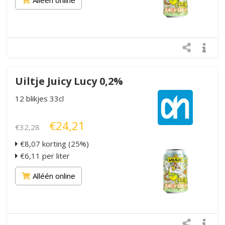
Uiltje Juicy Lucy 0,2%
12 blikjes 33cl
€24,21
€32,28
€8,07 korting (25%)
€6,11 per liter
Alléén online