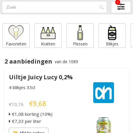
2
Favorieten
Kratten
Flessen
Blikjes
2 aanbiedingen
van de 1089
Uiltje Juicy Lucy 0,2%
4 blikjes 33cl
€9,68
€10,76
€1,08 korting (10%)
€7,33 per liter
Alléén online