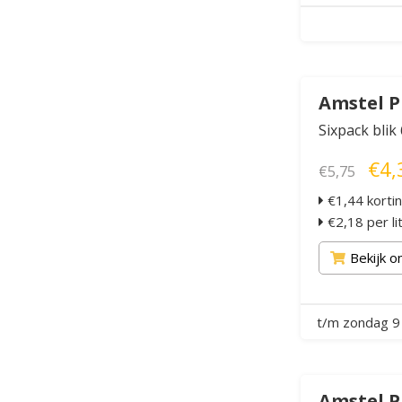
Amstel P
Sixpack blik
€4,
€5,75
€1,44 korti
€2,18 per li
Bekijk o
t/m zondag 9
Amstel P