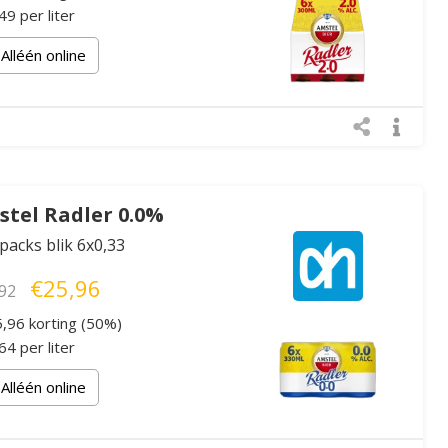
9 per liter
Alléén online
tel Radler 0.0%
xpacks blik 6x0,33
€25,96
92
,96 korting (50%)
4 per liter
Alléén online