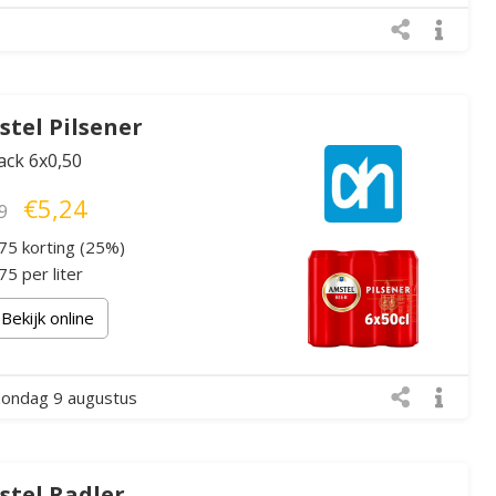
tel Pilsener
ack 6x0,50
€5,24
9
75 korting (25%)
5 per liter
Bekijk online
zondag 9 augustus
tel Radler