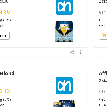
x0,30
2 si
4,80
€14,
ng (5%)
€0,
ter
€3,9
nline
 Blond
Aff
0
2 si
6,13
€19,
ng (5%)
€0,
ter
€4,7