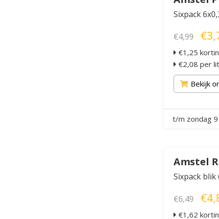
Sixpack 6x0,
€3,
€4,99
€1,25 korti
€2,08 per li
Bekijk o
t/m zondag 9
Amstel R
Sixpack blik
€4,
€6,49
€1,62 korti