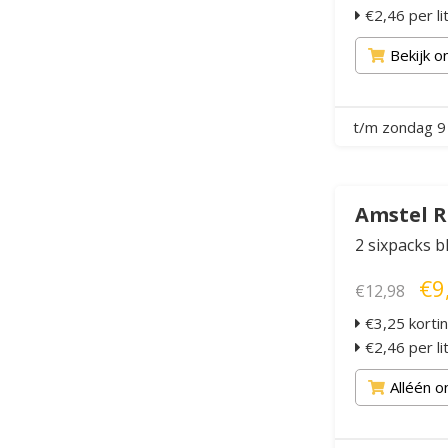
€2,46 per li
Bekijk o
t/m zondag 9
Amstel R
2 sixpacks b
€9
€12,98
€3,25 korti
€2,46 per li
Alléén o