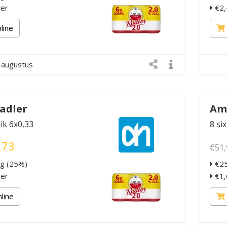
ter
€2,4
nline
 augustus
adler
Ams
lik 6x0,33
8 si
,73
€51,
ng (25%)
€25
ter
€1,6
nline