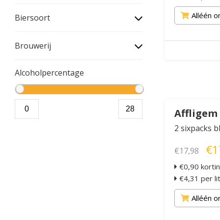
Alléén o
Biersoort
Brouwerij
Alcoholpercentage
Affligem
2 sixpacks b
€1
€17,98
€0,90 korti
€4,31 per li
Alléén o