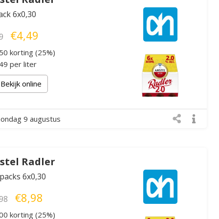
ack 6x0,30
€4,49
9
50 korting (25%)
9 per liter
Bekijk online
zondag 9 augustus
tel Radler
xpacks 6x0,30
€8,98
98
00 korting (25%)