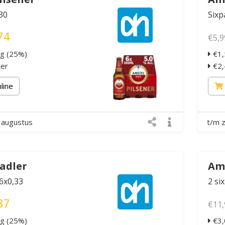
30
Sixp
74
€5,9
ng (25%)
€1,
ter
€2,4
nline
 augustus
t/m 
adler
Ams
 6x0,33
2 si
87
€11,
ng (25%)
€3,