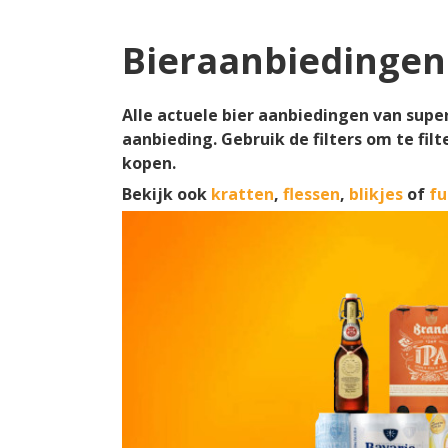
Bieraanbiedingen
Alle actuele bier aanbiedingen van supe
aanbieding. Gebruik de filters om te fil
kopen.
Bekijk ook
kratten
,
flessen
,
blikjes
of
fu