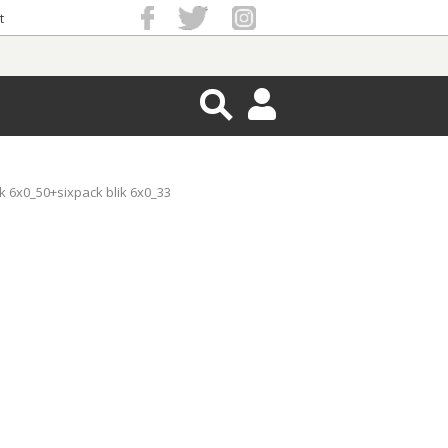
t
k 6x0_50+sixpack blik 6x0_33