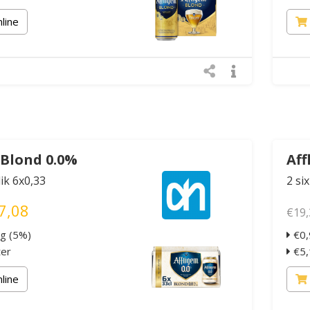
nline
 Blond 0.0%
Aff
lik 6x0,33
2 si
7,08
€19,
ng (5%)
€0,
ter
€5,1
nline