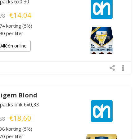
xpacks 6x0,30
€14,04
78
74 korting (5%)
0 per liter
Alléén online
ligem Blond
xpacks blik 6x0,33
€18,60
58
98 korting (5%)
0 per liter