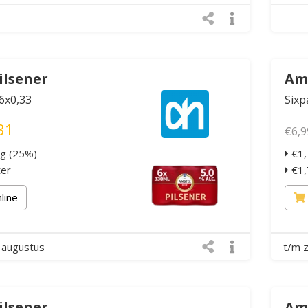
ilsener
Ams
 6x0,33
Sixp
31
€6,9
ng (25%)
€1,
ter
€1,7
nline
 augustus
t/m 
ilsener
Ams