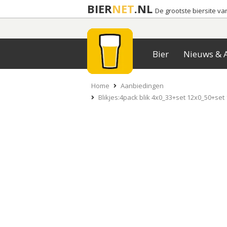
BIER
NET
.NL
De grootste biersite v
Bier
Nieuws & A
Home
Aanbiedingen
Blikjes:4pack blik 4x0_33+set 12x0_50+set