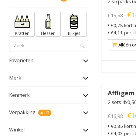
2 sixpacks 6
€1
€15,58
€0,78 korti
€4,11 per li
Kratten
Flessen
Blikjes
Alléén o
Favorieten
Merk
Affligem
Kenmerk
2 sets 4x0,5
Verpakking
17
€1
€16,98
€0,85 korti
Winkel
€4,03 per li