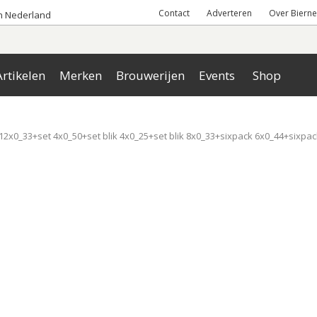
Contact
Adverteren
Over Bierne
an Nederland
rtikelen
Merken
Brouwerijen
Events
Shop
 12x0_33+set 4x0_50+set blik 4x0_25+set blik 8x0_33+sixpack 6x0_44+sixpac