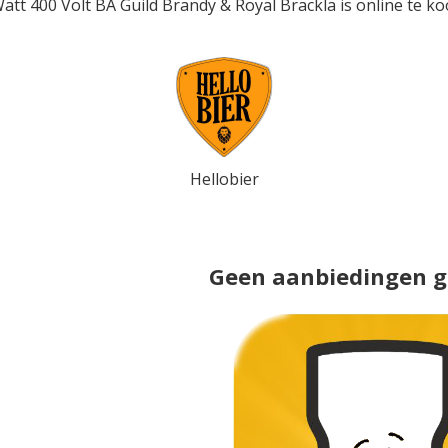
att 400 Volt BA Guild Brandy & Royal Brackla is online te koo
Hellobier
Geen aanbiedingen 