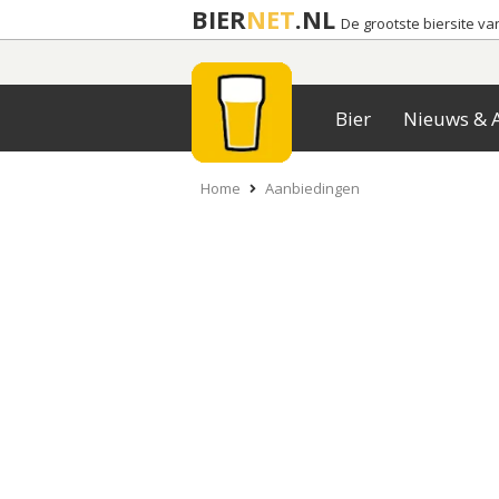
BIER
NET
.NL
De grootste biersite v
Bier
Nieuws & A
Home
Aanbiedingen