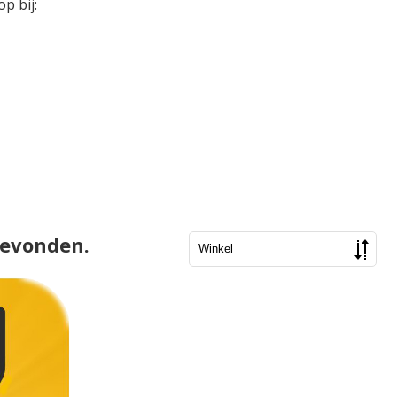
p bij:
gevonden.