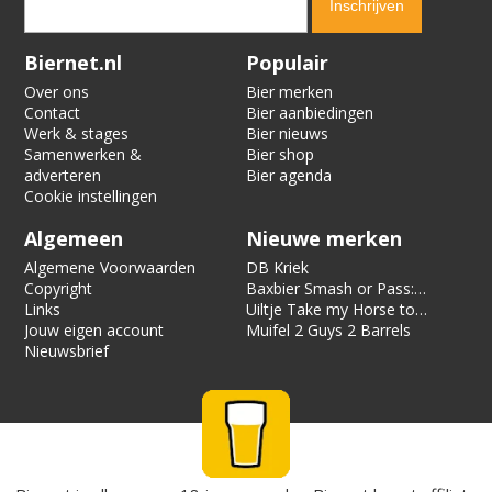
Verification code:
2617
Biernet.nl
Populair
Over ons
Bier merken
Contact
Bier aanbiedingen
Werk & stages
Bier nieuws
Samenwerken &
Bier shop
adverteren
Bier agenda
Cookie instellingen
Algemeen
Nieuwe merken
Algemene Voorwaarden
DB Kriek
Copyright
Baxbier Smash or Pass:
Links
Strata
Uiltje Take my Horse to
Jouw eigen account
the Hotel Room
Muifel 2 Guys 2 Barrels
Nieuwsbrief