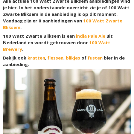
Alle actuele 100 Watt Zwarte Bliksem aanbiedingen vind
je hier. In het onderstaande overzicht zie je of 100 Watt
Zwarte Bliksem in de aanbieding is op dit moment.
Vandaag zijn er
0
aanbiedingen van
100 Watt Zwarte
Bliksem
.
100 Watt Zwarte Bliksem is een
india Pale Ale
uit
Nederland en wordt gebrouwen door
100 Watt
Brewery
.
Bekijk ook
kratten
,
flessen
,
blikjes
of
fusten
bier in de
aanbieding.