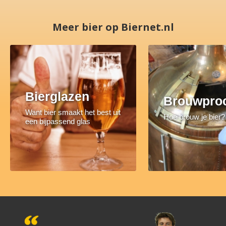
Meer bier op Biernet.nl
Bierglazen
Brouwpro
Want bier smaakt het best uit
Hoe brouw je bier?
een bijpassend glas