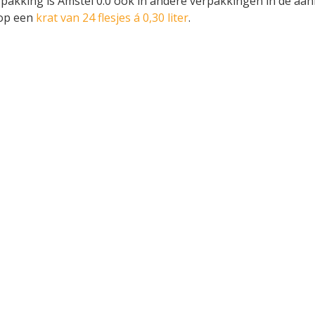
rpakking is Amstel 0.0 ook in andere verpakkingen in de aan
 op een
krat van 24 flesjes á 0,30 liter
.