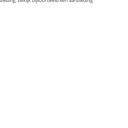
bieding, bekijk bijvoorbeeld een aanbieding