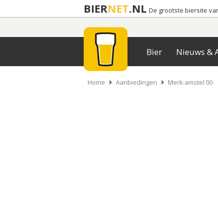
BIER
NET
.NL
De grootste biersite v
Bier
Nieuws & A
Home
Aanbiedingen
Merk:amstel 00