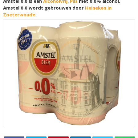
Amstel 0.0 is een
Alcoholvrij
,
Pils
met 0,0% alcohol.
Amstel 0.0 wordt gebrouwen door
Heineken in
Zoeterwoude
.