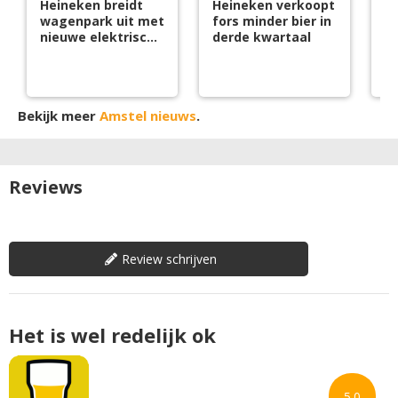
Heineken breidt
Heineken verkoopt
H
wagenpark uit met
fors minder bier in
b
nieuwe elektrische
derde kwartaal
in
tankbiertrucks
A
Bekijk meer
Amstel nieuws
.
Reviews
Review schrijven
Het is wel redelijk ok
5.0