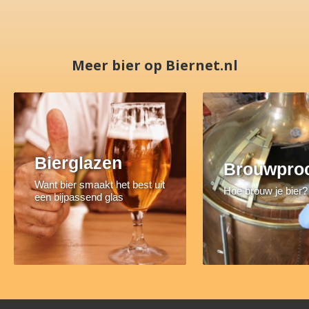
Meer bier op Biernet.nl
Bierglazen
Brouwpro
Want bier smaakt het best uit
Hoe brouw je bier?
een bijpassend glas