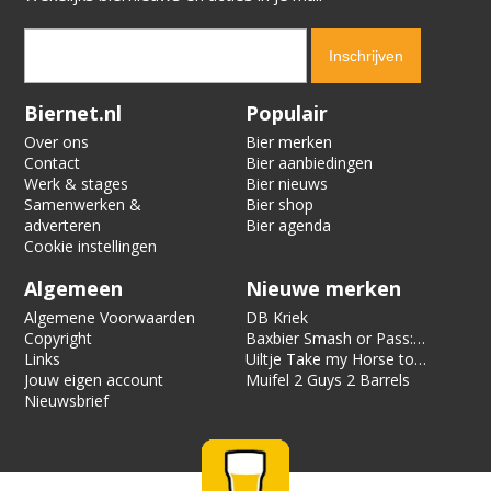
Verification code:
9935
Biernet.nl
Populair
Over ons
Bier merken
Contact
Bier aanbiedingen
Werk & stages
Bier nieuws
Samenwerken &
Bier shop
adverteren
Bier agenda
Cookie instellingen
Algemeen
Nieuwe merken
Algemene Voorwaarden
DB Kriek
Copyright
Baxbier Smash or Pass:
Links
Strata
Uiltje Take my Horse to
Jouw eigen account
the Hotel Room
Muifel 2 Guys 2 Barrels
Nieuwsbrief