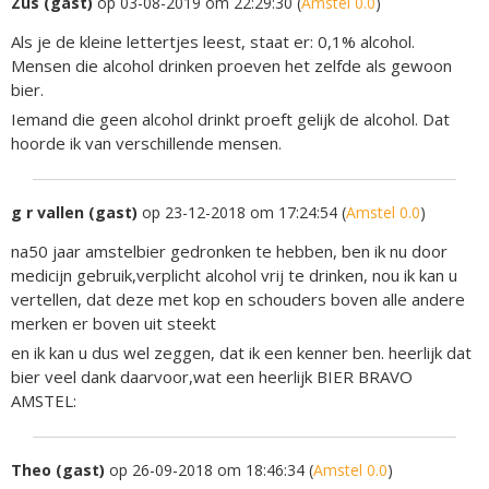
Zus (gast)
op 03-08-2019 om 22:29:30 (
Amstel 0.0
)
Als je de kleine lettertjes leest, staat er: 0,1% alcohol.
Mensen die alcohol drinken proeven het zelfde als gewoon
bier.
Iemand die geen alcohol drinkt proeft gelijk de alcohol. Dat
hoorde ik van verschillende mensen.
g r vallen (gast)
op 23-12-2018 om 17:24:54 (
Amstel 0.0
)
na50 jaar amstelbier gedronken te hebben, ben ik nu door
medicijn gebruik,verplicht alcohol vrij te drinken, nou ik kan u
vertellen, dat deze met kop en schouders boven alle andere
merken er boven uit steekt
en ik kan u dus wel zeggen, dat ik een kenner ben. heerlijk dat
bier veel dank daarvoor,wat een heerlijk BIER BRAVO
AMSTEL:
Theo (gast)
op 26-09-2018 om 18:46:34 (
Amstel 0.0
)