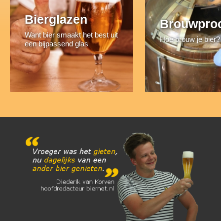
Bierglazen
Brouwpro
Want bier smaakt het best uit
Hoe brouw je bier?
een bijpassend glas