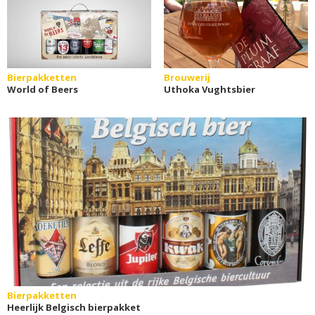
Bierpakketten
Brouwerij
World of Beers
Uthoka Vughtsbier
Bierpakketten
Heerlijk Belgisch bierpakket