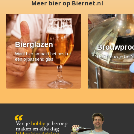
Meer bier op Biernet.nl
Bierglazen
Brouwpro
Want bier smaakt het best uit
Hoe brouw je bier?
een bijpassend glas