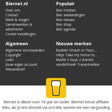
Verification code:
3418
Biernet.nl
Populair
Over ons
Bier merken
Contact
Bier aanbiedingen
Werk & stages
Bier nieuws
Samenwerken &
Bier shop
adverteren
Bier agenda
Cookie instellingen
Algemeen
Nieuwe merken
Algemene Voorwaarden
Baxbier Smash or Pass:
Copyright
Strata
Uiltje Take my Horse to
Links
the Hotel Room
Muifel 2 Guys 2 Barrels
Jouw eigen account
vandeStreek Tranentrekker
Nieuwsbrief
Biernet is alleen voor 18 jaar en ouder. Biernet bevat affiliate
links, als je iets bestelt via zo’n link, kunnen we een vergoeding