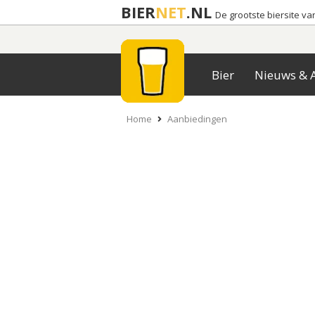
BIER
NET
.NL
De grootste biersite v
Bier
Nieuws & A
Home
Aanbiedingen