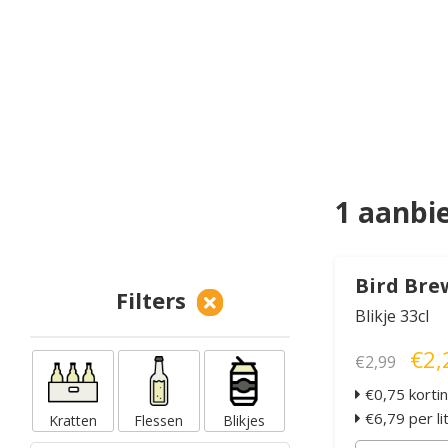
1 aanbi
Bird Bre
Filters
Blikje 33cl
€2,
€2,99
€0,75 korti
€6,79 per li
Kratten
Flessen
Blikjes