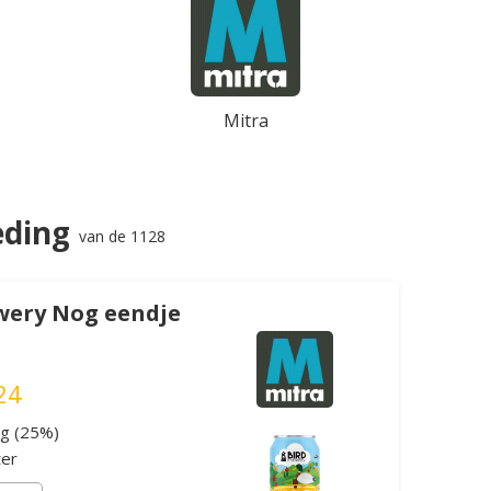
Mitra
eding
van de 1128
wery Nog eendje
24
ng (25%)
ter