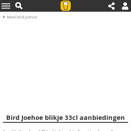
Merk:bird joehoe
Bird Joehoe blikje 33cl aanbiedingen