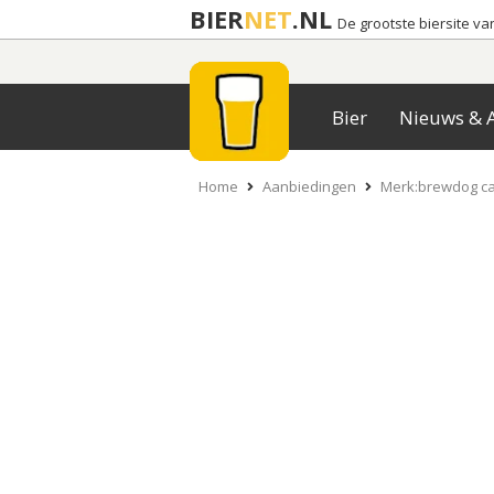
BIER
NET
.NL
De grootste biersite v
Bier
Nieuws & A
Home
Aanbiedingen
Merk:brewdog ca