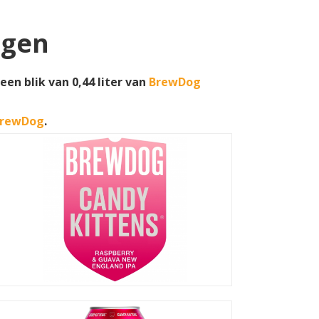
ngen
en blik van 0,44 liter van
BrewDog
rewDog
.