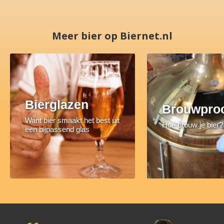
Meer bier op Biernet.nl
Bierglazen
Brouwpro
Want bier smaakt het best uit
Hoe brouw je bier?
een bijpassend glas