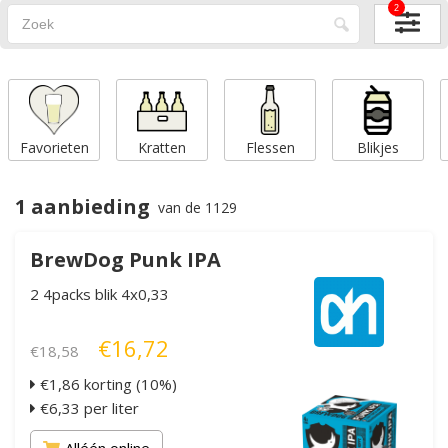
2
Favorieten
Kratten
Flessen
Blikjes
1 aanbieding
van de 1129
BrewDog Punk IPA
2 4packs blik 4x0,33
€16,72
€18,58
€1,86 korting (10%)
€6,33 per liter
Alléén online