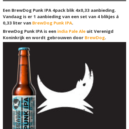
Een BrewDog Punk IPA 4pack blik 4x0,33 aanbieding.
Vandaag is er 1 aanbieding van een set van 4 blikjes á
0,33 liter van
BrewDog Punk IPA
.
BrewDog Punk IPA is een
india Pale Ale
uit Verenigd
Koninkrijk en wordt gebrouwen door
BrewDog
.