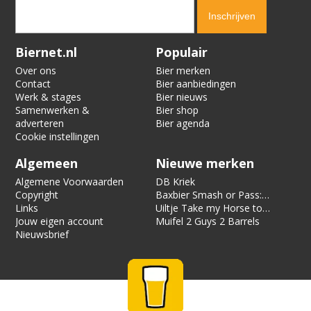
Verification code:
1881
Biernet.nl
Populair
Over ons
Bier merken
Contact
Bier aanbiedingen
Werk & stages
Bier nieuws
Samenwerken &
Bier shop
adverteren
Bier agenda
Cookie instellingen
Algemeen
Nieuwe merken
Algemene Voorwaarden
DB Kriek
Copyright
Baxbier Smash or Pass:
Links
Strata
Uiltje Take my Horse to
Jouw eigen account
the Hotel Room
Muifel 2 Guys 2 Barrels
Nieuwsbrief