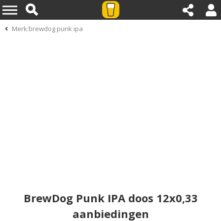
Merk:brewdog punk ipa
BrewDog Punk IPA doos 12x0,33
aanbiedingen