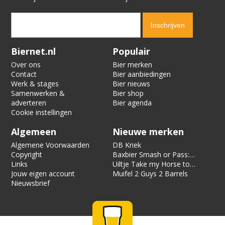
Verification code:
4376
Biernet.nl
Populair
Over ons
Bier merken
Contact
Bier aanbiedingen
Werk & stages
Bier nieuws
Samenwerken &
Bier shop
adverteren
Bier agenda
Cookie instellingen
Algemeen
Nieuwe merken
Algemene Voorwaarden
DB Kriek
Copyright
Baxbier Smash or Pass:
Links
Strata
Uiltje Take my Horse to
Jouw eigen account
the Hotel Room
Muifel 2 Guys 2 Barrels
Nieuwsbrief