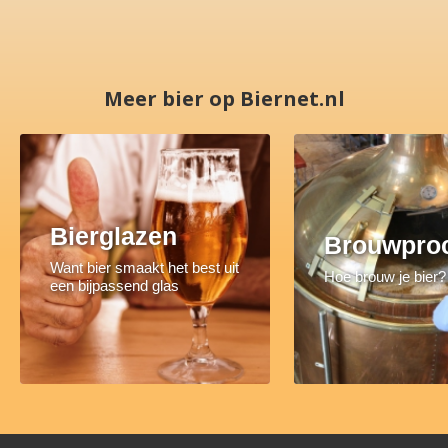
Meer bier op Biernet.nl
Bierglazen
Brouwpro
Want bier smaakt het best uit
Hoe brouw je bier?
een bijpassend glas