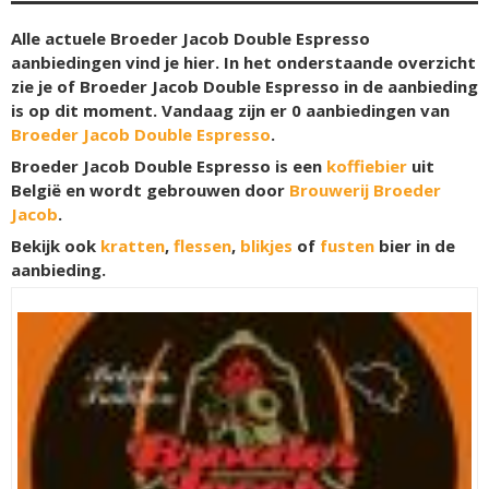
Alle actuele Broeder Jacob Double Espresso
aanbiedingen vind je hier. In het onderstaande overzicht
zie je of Broeder Jacob Double Espresso in de aanbieding
is op dit moment. Vandaag zijn er
0
aanbiedingen van
Broeder Jacob Double Espresso
.
Broeder Jacob Double Espresso is een
koffiebier
uit
België en wordt gebrouwen door
Brouwerij Broeder
Jacob
.
Bekijk ook
kratten
,
flessen
,
blikjes
of
fusten
bier in de
aanbieding.