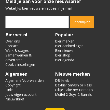
​​​​​​​Meld je aan voor onze nieuwsbrief
Wekelijks biernieuws en acties in je mail
Verification code:
6280
Biernet.nl
Populair
Over ons
Bier merken
Contact
Bier aanbiedingen
Werk & stages
Bier nieuws
Samenwerken &
Bier shop
adverteren
Bier agenda
Cookie instellingen
Algemeen
Nieuwe merken
Algemene Voorwaarden
DB Kriek
Copyright
Baxbier Smash or Pass:
Links
Strata
Uiltje Take my Horse to
Jouw eigen account
the Hotel Room
Muifel 2 Guys 2 Barrels
Nieuwsbrief