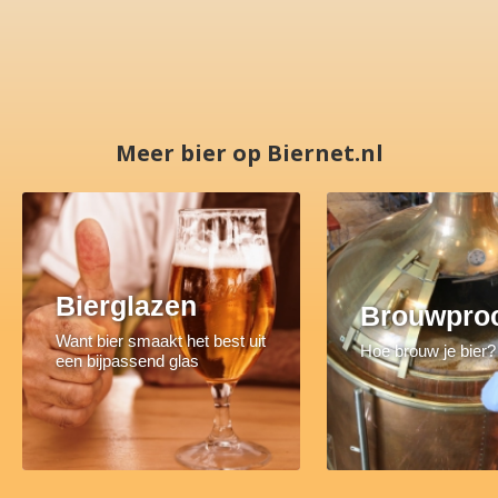
Meer bier op Biernet.nl
Bierglazen
Brouwpro
Want bier smaakt het best uit
Hoe brouw je bier?
een bijpassend glas