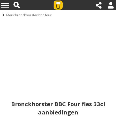
Merk:bronckhorster bbc four
Bronckhorster BBC Four fles 33cl
aanbiedingen