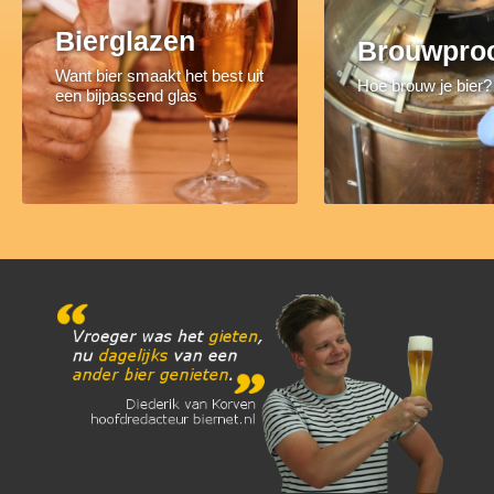
Bierglazen
Brouwpro
Want bier smaakt het best uit
Hoe brouw je bier?
een bijpassend glas