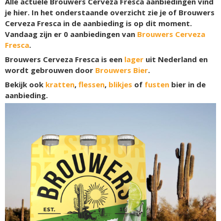
Alle actuele Brouwers Cerveza Fresca aanbiedingen vind
je hier. In het onderstaande overzicht zie je of Brouwers
Cerveza Fresca in de aanbieding is op dit moment.
Vandaag zijn er
0
aanbiedingen van
Brouwers Cerveza
Fresca
.
Brouwers Cerveza Fresca is een
lager
uit Nederland en
wordt gebrouwen door
Brouwers Bier
.
Bekijk ook
kratten
,
flessen
,
blikjes
of
fusten
bier in de
aanbieding.