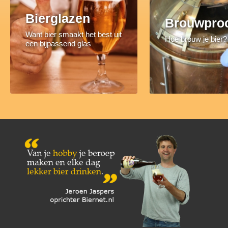
Bierglazen
Brouwpro
Want bier smaakt het best uit
Hoe brouw je bier?
een bijpassend glas