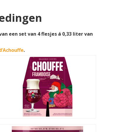
iedingen
n een set van 4 flesjes á 0,33 liter van
d’Achouffe
.