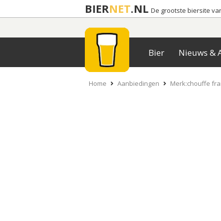
BIER
NET
.NL
De grootste biersite v
Bier
Nieuws & A
Home
Aanbiedingen
Merk:chouffe fr