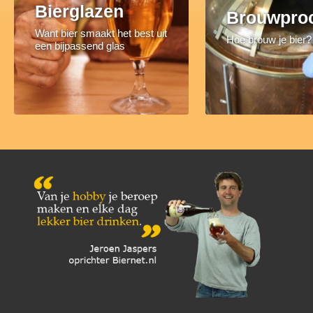
Bierglazen
Brouwpro
Want bier smaakt het best uit
Hoe brouw je bier?
een bijpassend glas