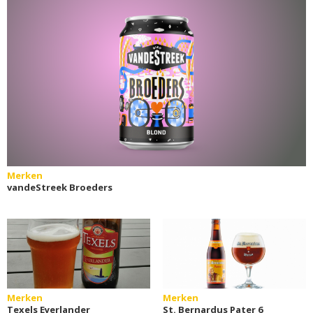
Merken
vandeStreek Broeders
Merken
Merken
Texels Eyerlander
St. Bernardus Pater 6