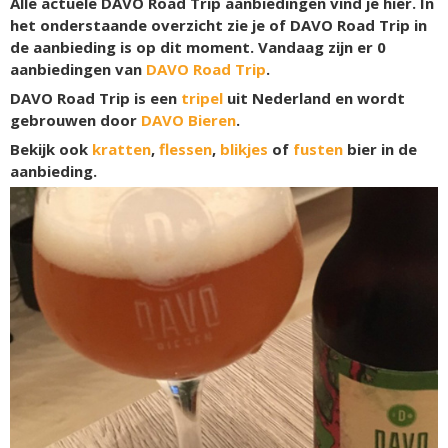
Alle actuele DAVO Road Trip aanbiedingen vind je hier. In
het onderstaande overzicht zie je of DAVO Road Trip in
de aanbieding is op dit moment. Vandaag zijn er
0
aanbiedingen van
DAVO Road Trip
.
DAVO Road Trip is een
tripel
uit Nederland en wordt
gebrouwen door
DAVO Bieren
.
Bekijk ook
kratten
,
flessen
,
blikjes
of
fusten
bier in de
aanbieding.