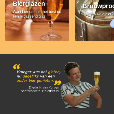
Bierglazen
Brouwpro
Want bier smaakt het best uit
Hoe brouw je bier?
een bijpassend glas