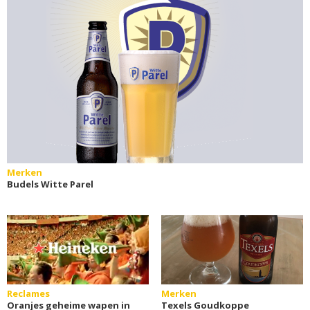
Merken
Budels Witte Parel
Reclames
Merken
Oranjes geheime wapen in
Texels Goudkoppe