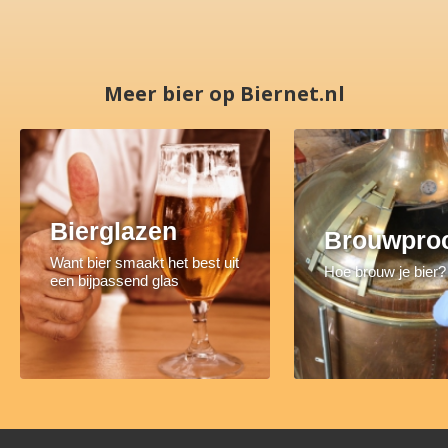
Meer bier op Biernet.nl
Bierglazen
Brouwpro
Want bier smaakt het best uit
Hoe brouw je bier?
een bijpassend glas