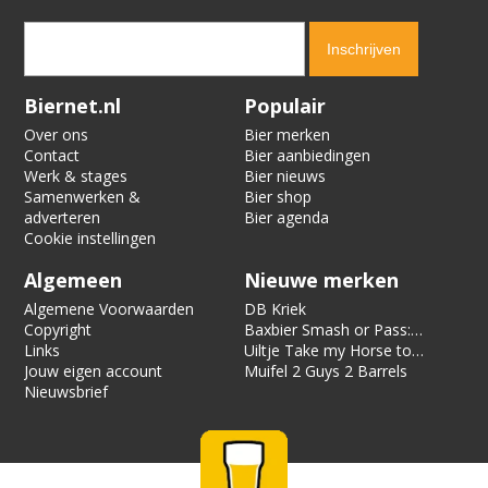
Verification code:
9810
Biernet.nl
Populair
Over ons
Bier merken
Contact
Bier aanbiedingen
Werk & stages
Bier nieuws
Samenwerken &
Bier shop
adverteren
Bier agenda
Cookie instellingen
Algemeen
Nieuwe merken
Algemene Voorwaarden
DB Kriek
Copyright
Baxbier Smash or Pass:
Links
Strata
Uiltje Take my Horse to
Jouw eigen account
the Hotel Room
Muifel 2 Guys 2 Barrels
Nieuwsbrief