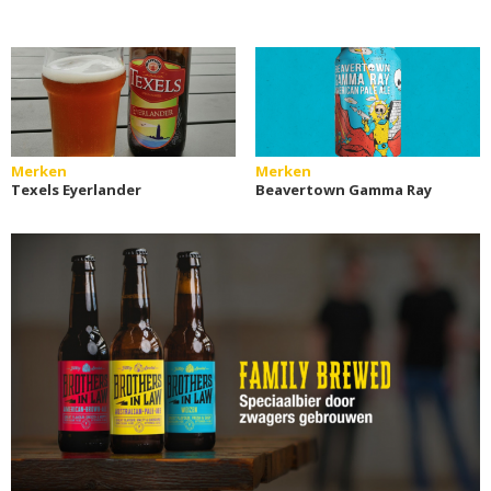
Merken
Merken
Texels Eyerlander
Beavertown Gamma Ray