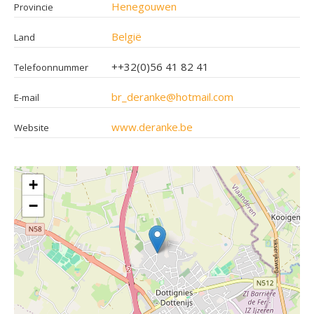
Henegouwen
Provincie
België
Land
++32(0)56 41 82 41
Telefoonnummer
br_deranke@hotmail.com
E-mail
www.deranke.be
Website
+
−