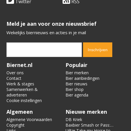
Twitter
RSS
​​​​​​​Meld je aan voor onze nieuwsbrief
Wekelijks biernieuws en acties in je mail
Verification code:
3629
Biernet.nl
Populair
Over ons
Bier merken
Contact
Bier aanbiedingen
Werk & stages
Bier nieuws
Samenwerken &
Bier shop
adverteren
Bier agenda
Cookie instellingen
Algemeen
Nieuwe merken
Algemene Voorwaarden
DB Kriek
Copyright
Baxbier Smash or Pass:
Links
Strata
Uiltje Take my Horse to