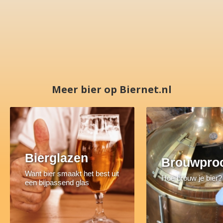
Meer bier op Biernet.nl
Bierglazen
Brouwpro
Want bier smaakt het best uit
Hoe brouw je bier?
een bijpassend glas