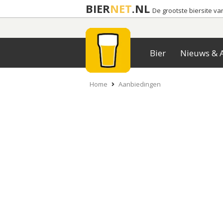
BIER
NET
.NL
De grootste biersite v
Bier
Nieuws & A
Home
Aanbiedingen