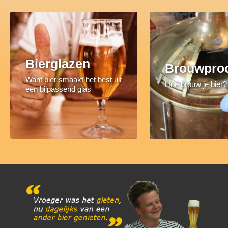
Bierglazen
Brouwpro
Want bier smaakt het best uit
Hoe brouw je bier?
een bijpassend glas