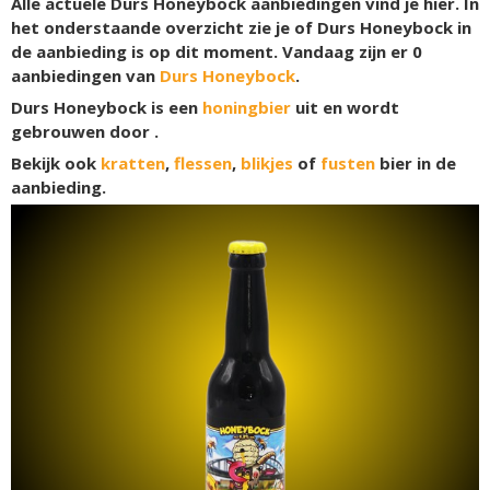
Alle actuele Durs Honeybock aanbiedingen vind je hier. In
het onderstaande overzicht zie je of Durs Honeybock in
de aanbieding is op dit moment. Vandaag zijn er
0
aanbiedingen van
Durs Honeybock
.
Durs Honeybock is een
honingbier
uit en wordt
gebrouwen door .
Bekijk ook
kratten
,
flessen
,
blikjes
of
fusten
bier in de
aanbieding.