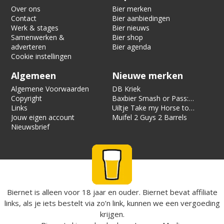
Over ons
Bier merken
Contact
Bier aanbiedingen
Werk & stages
Bier nieuws
Samenwerken &
Bier shop
adverteren
Bier agenda
Cookie instellingen
Algemeen
Nieuwe merken
Algemene Voorwaarden
DB Kriek
Copyright
Baxbier Smash or Pass:
Links
Strata
Uiltje Take my Horse to
Jouw eigen account
the Hotel Room
Muifel 2 Guys 2 Barrels
Nieuwsbrief
Biernet is alleen voor 18 jaar en ouder. Biernet bevat affiliate
links, als je iets bestelt via zo’n link, kunnen we een vergoeding
krijgen.