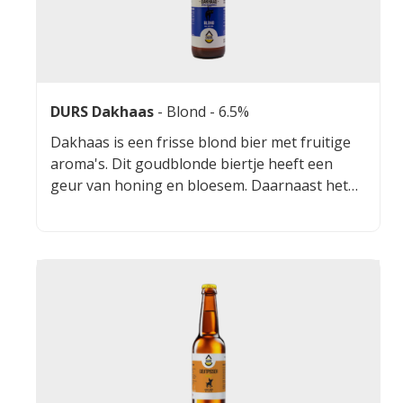
DURS Dakhaas
-
Blond
- 6.5%
Dakhaas is een frisse blond bier met fruitige
aroma's. Dit goudblonde biertje heeft een
geur van honing en bloesem. Daarnaast het
een lichtzoete bier met subtiele bitterheid en
een eigenwijze crisp.