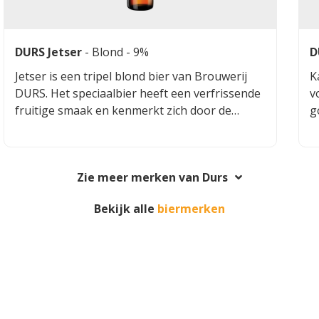
DURS Jetser
-
Blond
- 9%
D
Jetser is een tripel blond bier van Brouwerij
K
DURS. Het speciaalbier heeft een verfrissende
v
fruitige smaak en kenmerkt zich door de
g
moutige, lichtzoete en volle smaak en de licht
F
bittere, droge afdronk. Dit zorgt ervoor dat je
bi
een romigzacht mondgevoel krijgt met een
Zie meer merken van Durs
frisse nasmaak.
Bekijk alle
biermerken