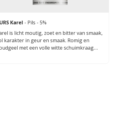
URS Karel
-
Pils
- 5%
arel is licht moutig, zoet en bitter van smaak,
ol karakter in geur en smaak. Romig en
oudgeel met een volle witte schuimkraag.
ris, moutig met een subtiel maar aanwezig
ttertje.