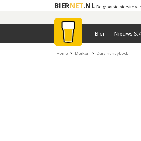
BIER
NET
.NL
De grootste biersite v
Bier
Nieuws & A
Home
Merken
Durs honeybock