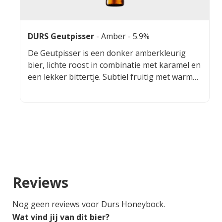
DURS Geutpisser
-
Amber
- 5.9%
De Geutpisser is een donker amberkleurig
bier, lichte roost in combinatie met karamel en
een lekker bittertje. Subtiel fruitig met warme
moutigheid in de geur en smaak. Dit geeft
Geutpisser een verfrissende en iets zurige
afdronk.
Reviews
Nog geen reviews voor Durs Honeybock.
Wat vind jij van dit bier?