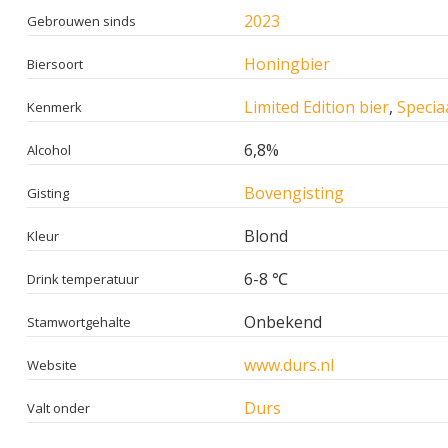
2023
Gebrouwen sinds
Honingbier
Biersoort
Limited Edition bier
,
Specia
Kenmerk
6,8%
Alcohol
Bovengisting
Gisting
Blond
Kleur
6-8 ℃
Drink temperatuur
Onbekend
Stamwortgehalte
www.durs.nl
Website
Durs
Valt onder