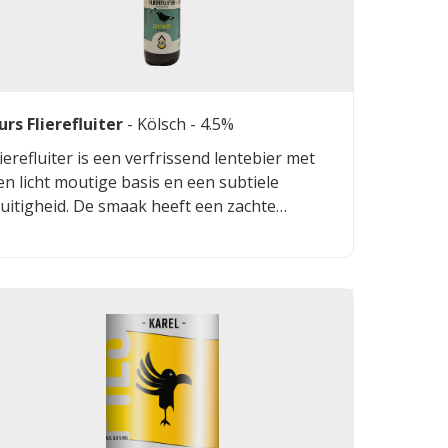
urs Flierefluiter
-
Kölsch
- 4.5%
lierefluiter is een verfrissend lentebier met
en licht moutige basis en een subtiele
ruitigheid. De smaak heeft een zachte
itterheid, die mooi in balans is met lichte
itrusachtige tonen.