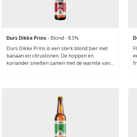
Durs Dikke Prins
-
Blond
- 8.5%
D
Durs Dikke Prins is een sterk blond bier met
F
banaan en citrustonen. De hoppen en
e
koriander smelten samen met de warmte van
f
de alcohol en een appelschil. Het bier heeft
b
ook kruidige toetsen en is lekker lichtvoetig
c
weg te drinken.