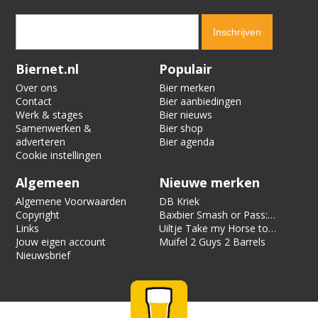
Verification code:
2996
Biernet.nl
Populair
Over ons
Bier merken
Contact
Bier aanbiedingen
Werk & stages
Bier nieuws
Samenwerken &
Bier shop
adverteren
Bier agenda
Cookie instellingen
Algemeen
Nieuwe merken
Algemene Voorwaarden
DB Kriek
Copyright
Baxbier Smash or Pass:
Links
Strata
Uiltje Take my Horse to
Jouw eigen account
the Hotel Room
Muifel 2 Guys 2 Barrels
Nieuwsbrief