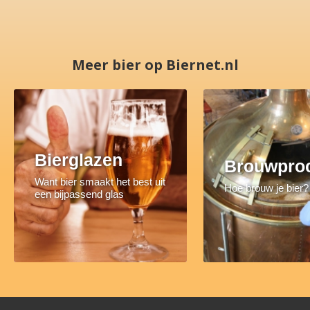
Meer bier op Biernet.nl
Bierglazen
Brouwpro
Want bier smaakt het best uit
Hoe brouw je bier?
een bijpassend glas