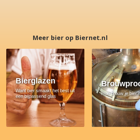
Meer bier op Biernet.nl
Bierglazen
Brouwpro
Want bier smaakt het best uit
Hoe brouw je bier?
een bijpassend glas