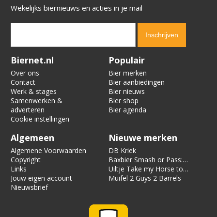
Wekelijks biernieuws en acties in je mail
Verification code:
1366
Biernet.nl
Populair
Over ons
Bier merken
Contact
Bier aanbiedingen
Werk & stages
Bier nieuws
Samenwerken &
Bier shop
adverteren
Bier agenda
Cookie instellingen
Algemeen
Nieuwe merken
Algemene Voorwaarden
DB Kriek
Copyright
Baxbier Smash or Pass:
Links
Strata
Uiltje Take my Horse to
Jouw eigen account
the Hotel Room
Muifel 2 Guys 2 Barrels
Nieuwsbrief