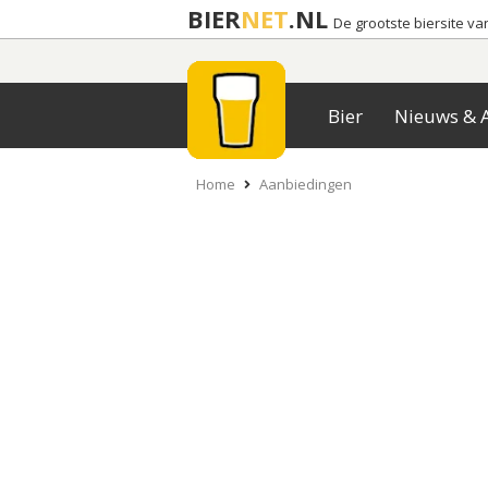
BIER
NET
.NL
De grootste biersite v
Bier
Nieuws & A
Home
Aanbiedingen