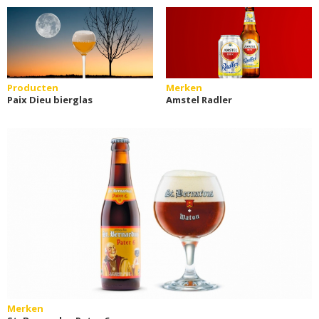
Producten
Merken
Paix Dieu bierglas
Amstel Radler
Merken