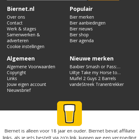
Verification code:
2818
Biernet.nl
Populair
Over ons
Bier merken
Contact
Bier aanbiedingen
Werk & stages
Bier nieuws
Samenwerken &
Bier shop
adverteren
Bier agenda
Cookie instellingen
Algemeen
Nieuwe merken
Algemene Voorwaarden
Baxbier Smash or Pass:
Copyright
Strata
Uiltje Take my Horse to
Links
the Hotel Room
Muifel 2 Guys 2 Barrels
Jouw eigen account
vandeStreek Tranentrekker
Nieuwsbrief
Biernet is alleen voor 18 jaar en ouder. Biernet bevat affiliate
links, als je iets bestelt via zo’n link, kunnen we een vergoeding