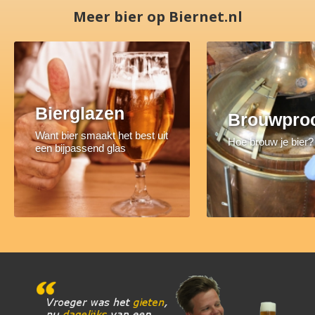
Meer bier op Biernet.nl
Bierglazen
Brouwpro
Want bier smaakt het best uit
Hoe brouw je bier?
een bijpassend glas