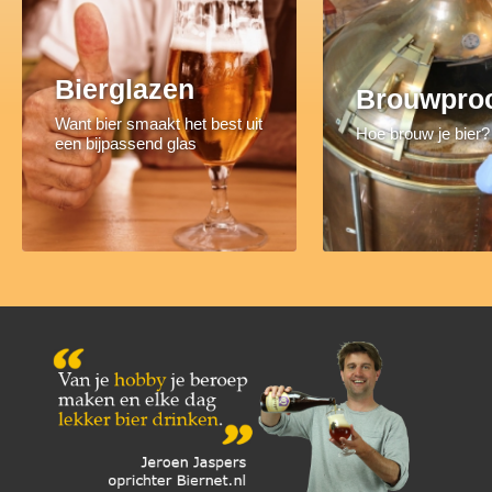
Bierglazen
Brouwpro
Want bier smaakt het best uit
Hoe brouw je bier?
een bijpassend glas