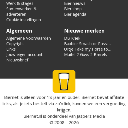
Werk & stages
Bier nieuws
Samenwerken &
Bier shop
adverteren
Bier agenda
Cookie instellingen
Algemeen
Nieuwe merken
Algemene Voorwaarden
DB Kriek
Copyright
Baxbier Smash or Pass:
Links
Strata
Uiltje Take my Horse to
Jouw eigen account
the Hotel Room
Muifel 2 Guys 2 Barrels
Nieuwsbrief
Biernet is alleen voor 18 jaar en ouder. Biernet bevat affiliate
links, als je iets bestelt via zo’n link, kunnen we een vergoeding
krijgen.
Biernet.nl
is onderdeel van
Jaspers Media
© 2008 - 2026