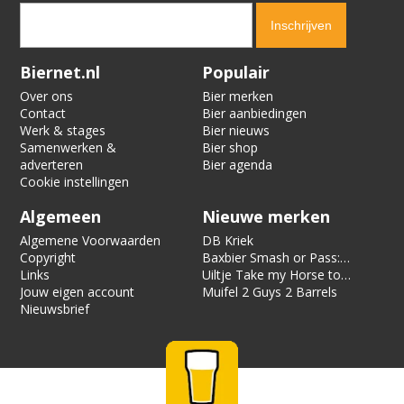
Verification code:
1232
Biernet.nl
Populair
Over ons
Bier merken
Contact
Bier aanbiedingen
Werk & stages
Bier nieuws
Samenwerken &
Bier shop
adverteren
Bier agenda
Cookie instellingen
Algemeen
Nieuwe merken
Algemene Voorwaarden
DB Kriek
Copyright
Baxbier Smash or Pass:
Links
Strata
Uiltje Take my Horse to
Jouw eigen account
the Hotel Room
Muifel 2 Guys 2 Barrels
Nieuwsbrief