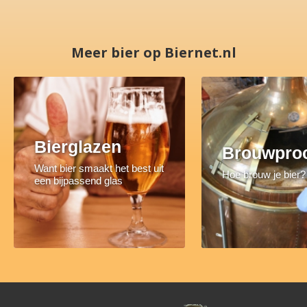
Meer bier op Biernet.nl
Bierglazen
Brouwpro
Want bier smaakt het best uit
Hoe brouw je bier?
een bijpassend glas