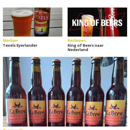
Merken
Reclames
Texels Eyerlander
King of Beers naar
Nederland